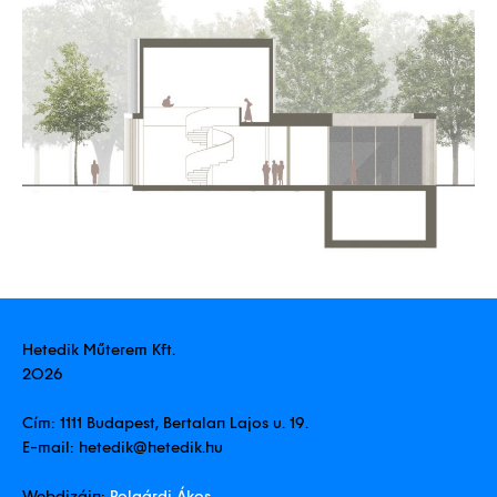
Hetedik Műterem Kft.
2026
Cím:
1111 Budapest, Bertalan Lajos u. 19.
E-mail:
hetedik@hetedik.hu
Webdizájn:
Polgárdi Ákos