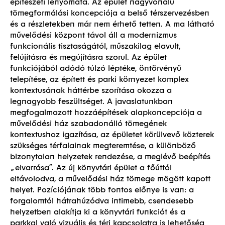
építészeti lenyomata. Az épület nagyvonalú
tömegformálási koncepciója a belső térszervezésben
és a részletekben már nem érhető tetten. A ma látható
művelődési központ távol áll a modernizmus
funkcionális tisztaságától, műszakilag elavult,
felújításra és megújításra szorul. Az épület
funkciójából adódó túlzó léptéke, öntörvényű
telepítése, az épített és parki környezet komplex
kontextusának háttérbe szorítása okozza a
legnagyobb feszültséget. A javaslatunkban
megfogalmazott hozzáépítések alapkoncepciója a
művelődési ház szabadonálló tömegének
kontextushoz igazítása, az épületet körülvevő közterek
szükséges térfalainak megteremtése, a különböző
bizonytalan helyzetek rendezése, a meglévő beépítés
„elvarrása”. Az új könyvtári épület a főúttól
eltávolodva, a művelődési ház tömege mögött kapott
helyet. Pozíciójának több fontos előnye is van: a
forgalomtól hátrahúzódva intimebb, csendesebb
helyzetben alakítja ki a könyvtári funkciót és a
parkkal való vizuális és téri kapcsolatra is lehetőség