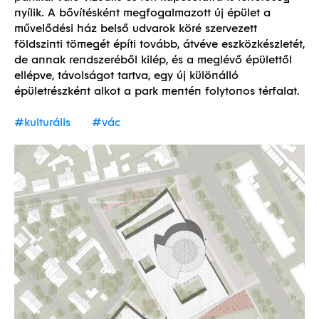
nyílik.
A bővítésként megfogalmazott új épület a
művelődési ház belső udvarok köré szervezett
földszinti tömegét építi tovább, átvéve eszközkészletét,
de annak rendszeréből kilép, és a meglévő épülettől
ellépve, távolságot tartva, egy új különálló
épületrészként alkot a park mentén folytonos térfalat.
#kulturális
#vác
Megépült