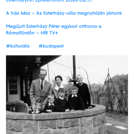
A ház kész – Az Esterházy-villa megnyitóján jártunk
Megújult Esterházy Péter egykori otthona a
Rómaifürdőn – HÍR TV+
#kulturális
#budapest