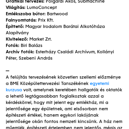
Grafikai tervezés:
Polgárdi Ákos, Submachine
Világítás:
LumoConcept
Emlékszoba bútor:
Bartwood
Falnyomtatás:
Prix Kft.
Építtető:
Magyar Irodalom Barátai Alkotóháza
Alapítvány
Kivitelező:
Market Zrt.
Fotók:
Biri Balázs
Archív fotók:
Esterházy Családi Archívum, Kollányi
Péter, Szebeni András
A felújítás tervezésének közvetlen szellemi előzménye
a BME Középülettervezési Tanszékének
egyetemi
kurzusa
volt, amelynek keretében hallgatók és oktatók
a lehető legtágasabban foglalkoztak azzal a
kérdéskörrel, hogy mit jelent egy emlékház, mi a
jelentősége egy épületnek, ami elsősorban nem
építészeti értékei, hanem egykori lakójának
jelentősége okán fontos nemzeti kincsünk. A ház nem
műemlék, építészeti értelemben nem jelentős, mégis az