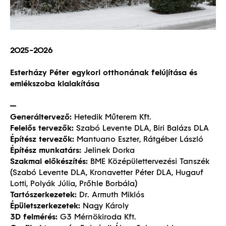
2025-2026
Esterházy Péter egykori otthonának felújítása és
emlékszoba kialakítása
Generáltervező:
Hetedik Műterem Kft.
Felelős tervezők:
Szabó Levente DLA, Biri Balázs DLA
Építész tervezők:
Mantuano Eszter, Rátgéber László
Építész munkatárs:
Jelinek Dorka
Szakmai előkészítés:
BME Középülettervezési Tanszék
(Szabó Levente DLA, Kronavetter Péter DLA, Hugauf
Lotti, Polyák Júlia, Prőhle Borbála)
Tartószerkezetek:
Dr. Armuth Miklós
Épületszerkezetek:
Nagy Károly
3D felmérés:
G3 Mérnökiroda Kft.