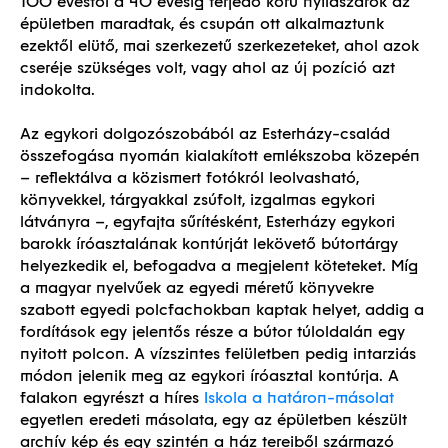
100 évestől a 40 évesig terjedő korú nyílászárók az
épületben maradtak, és csupán ott alkalmaztunk
ezektől elütő, mai szerkezetű szerkezeteket, ahol azok
cseréje szükséges volt, vagy ahol az új pozíció azt
indokolta.
Az egykori dolgozószobából az Esterházy-család
összefogása nyomán kialakított emlékszoba közepén
– reflektálva a közismert fotókról leolvasható,
könyvekkel, tárgyakkal zsúfolt, izgalmas egykori
látványra –, egyfajta sűrítésként, Esterházy egykori
barokk íróasztalának kontúrját lekövető bútortárgy
helyezkedik el, befogadva a megjelent köteteket. Míg
a magyar nyelvűek az egyedi méretű könyvekre
szabott egyedi polcfachokban kaptak helyet, addig a
fordítások egy jelentős része a bútor túloldalán egy
nyitott polcon. A vízszintes felületben pedig intarziás
módon jelenik meg az egykori íróasztal kontúrja. A
falakon egyrészt a híres
Iskola a határon-másolat
egyetlen eredeti másolata, egy az épületben készült
archív kép és egy szintén a ház tereiből származó