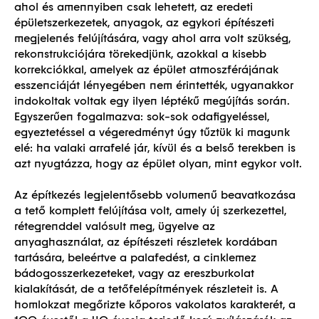
ahol és amennyiben csak lehetett, az eredeti
épületszerkezetek, anyagok, az egykori építészeti
megjelenés felújítására, vagy ahol arra volt szükség,
rekonstrukciójára törekedjünk, azokkal a kisebb
korrekciókkal, amelyek az épület atmoszférájának
esszenciáját lényegében nem érintették, ugyanakkor
indokoltak voltak egy ilyen léptékű megújítás során.
Egyszerűen fogalmazva: sok-sok odafigyeléssel,
egyeztetéssel a végeredményt úgy tűztük ki magunk
elé: ha valaki arrafelé jár, kívül és a belső terekben is
azt nyugtázza, hogy az épület olyan, mint egykor volt.
Az építkezés legjelentősebb volumenű beavatkozása
a tető komplett felújítása volt, amely új szerkezettel,
rétegrenddel valósult meg, ügyelve az
anyaghasználat, az építészeti részletek kordában
Megépült
tartására, beleértve a palafedést, a cinklemez
bádogosszerkezeteket, vagy az ereszburkolat
kialakítását, de a tetőfelépítmények részleteit is. A
homlokzat megőrizte kőporos vakolatos karakterét, a