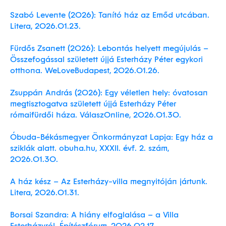
Szabó Levente (2026): Tanító ház az Emőd utcában.
Litera, 2026.01.23.
Fürdős Zsanett (2026): Lebontás helyett megújulás –
Összefogással született újjá Esterházy Péter egykori
otthona. WeLoveBudapest, 2026.01.26.
Zsuppán András (2026): Egy véletlen hely: óvatosan
megtisztogatva született újjá Esterházy Péter
rómaifürdői háza. VálaszOnline, 2026.01.30.
Óbuda-Békásmegyer Önkormányzat Lapja: Egy ház a
sziklák alatt. obuha.hu, XXXII. évf. 2. szám,
2026.01.30.
A ház kész – Az Esterházy-villa megnyitóján jártunk.
Litera, 2026.01.31.
Borsai Szandra: A hiány elfoglalása – a Villa
Esterházyról. Építészfórum, 2026.02.17.