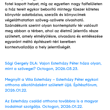
fotel kapott helyet, míg az egyetlen nagy falfelületen
a ház tereit egykor beborító mintegy tízezer kötetes
könyvtár adatbázisa, szerzők és könyvcímek
végeláthatatlan szöveg-szövete olvasható.
Szándékunk szerint olyan kontemplatív tér valósult
meg abban a térben, ahol az életmű jelentős része
született, amely elmélyülésre, olvasásra és emlékezése
egyaránt méltó építészeti-téri keretben
kontextualizálja a hely jelentőségét.
Sági Gergely DLA: Vajon Esterházy Péter háza olyan,
mint a szövegei? Octogon, 2026.03.23.
Megnyílt a Villa Esterházy – Esterházy Péter egykori
otthona alkotóházként született újjá. Építészfórum,
2026.01.22.
Az Esterházy család otthona továbbra is a magyar
irodalmat szolgálja. Octogon, 2026.01.22.