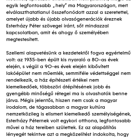
egyik legfontosabb „hely” ma Magyarországon, mert
elválaszthatatlanul összefonódott azzal a szeretettel,
amelyet újabb és újabb olvasógenerációk éreznek
Esterházy Péter szövegei iránt, sőt mindazzal
kapcsolatban, amit és ahogy ő személyében
megtestesített.
Szellemi alapvetésünk a kezdetektől fogva egyértelmű
volt: az 1935-ben épült kis nyaraló a 80-as évek
elején, s végül a 90-es évek elején kibővített
lakóépület nem műemlék, semmiféle védettséggel nem
rendelkezik, a ház építészeti értékei nem
kiemelkedőek, többszöri átépítésének jobb és
gyengébb minőségű rétegei ma is olvashatók benne
járva. Mégis jelentős, hiszen nem csak a magyar
irodalom, de tágasabban a magyar kultúra
nemzetközileg is elismert kiemelkedő személyiségének,
Esterházy Péternek volt egykori otthona, legfontosabb
művei a ház tereiben születtek. Ez az alapállítás
lényegét tekintve azt a megközelítést indokolta, hogy