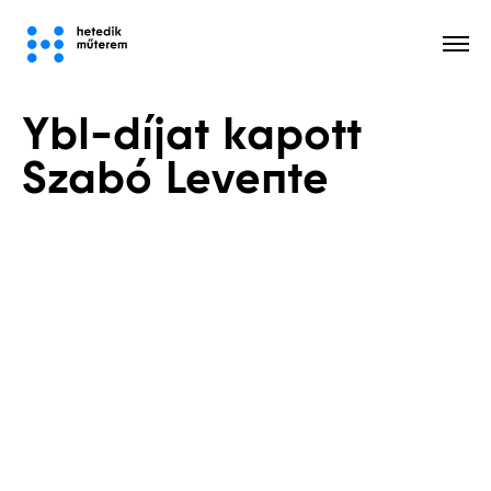
Ybl-díjat kapott
Minden
Szabó Levente
Megépült
Határok
Tervek