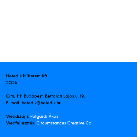
Hírek
Műterem
Hetedik Műterem Kft.
2026
Kapcsolat
Cím:
1111 Budapest, Bertalan Lajos u. 19.
E-mail:
hetedik@hetedik.hu
Webdizájn:
Polgárdi Ákos
EN
Webfejlesztés:
Circumstances Creative Co.