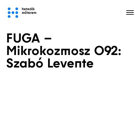
FUGA –
Minden
Mikrokozmosz 092:
Szabó Levente
Megépült
Határok
Tervek