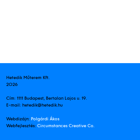
Hírek
Műterem
Hetedik Műterem Kft.
2026
Kapcsolat
Cím:
1111 Budapest, Bertalan Lajos u. 19.
E-mail:
hetedik@hetedik.hu
Webdizájn:
Polgárdi Ákos
Webfejlesztés:
Circumstances Creative Co.