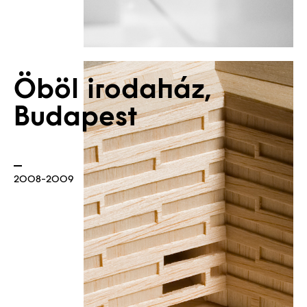
Hírek
Öböl irodaház,
Budapest
2008-2009
Műterem