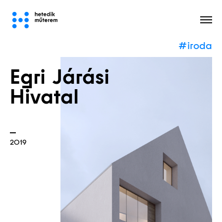
#iroda
Minden
Egri Járási
Hivatal
2019
Megépült